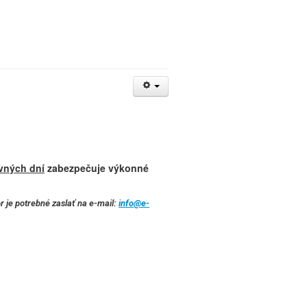
vných dní
zabezpečuje výkonné
r je potrebné zaslať na e-mail:
info@e-