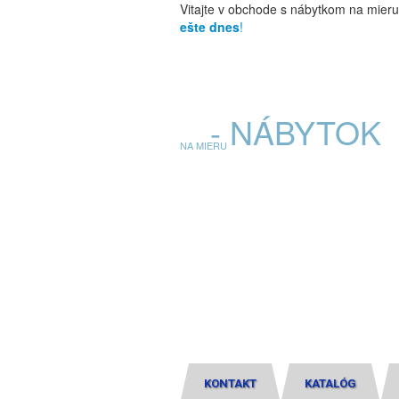
Vitajte v obchode s nábytkom na mier
ešte dnes
!
E
- NÁBYTOK
NA MIERU
KONTAKT
KATALÓG