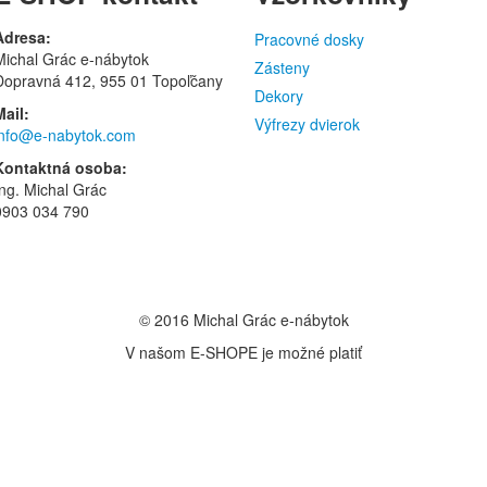
Adresa:
Pracovné dosky
Michal Grác e-nábytok
Zásteny
Dopravná 412, 955 01 Topoľčany
Dekory
Mail:
Výfrezy dvierok
info@e-nabytok.com
Kontaktná osoba:
Ing. Michal Grác
0903 034 790
© 2016 Michal Grác e-nábytok
V našom E-SHOPE je možné platiť