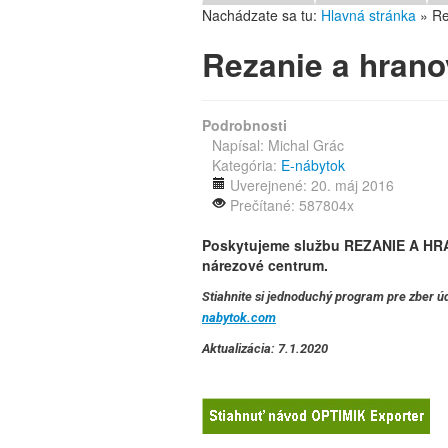
Nachádzate sa tu:
Hlavná stránka
»
Re
Rezanie a hrano
Podrobnosti
Napísal:
Michal Grác
Kategória:
E-nábytok
Uverejnené: 20. máj 2016
Prečítané: 587804x
Poskytujeme službu REZANIE A H
nárezové centrum.
Stiahnite si jednoduchý program pre zber úd
nabytok.com
Aktualizácia: 7.1.2020