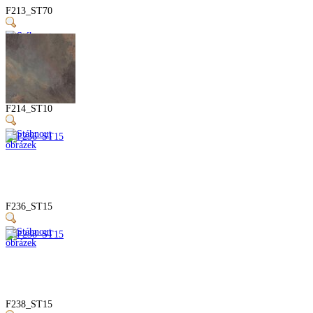
F213_ST70
F214_ST10
F236_ST15
F238_ST15