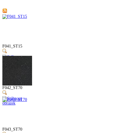
F041_ST15
F042_ST70
F043_ST70