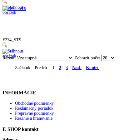
F274_ST9
Řazení
Zobrazit počet
Začiatok
Predch.
1
2
3
Nasl.
Koniec
INFORMÁCIE
Obchodné podmienky
Reklamačný poriadok
Prepravné podmienky
Rezanie a hranovanie
E-SHOP kontakt
Adresa: