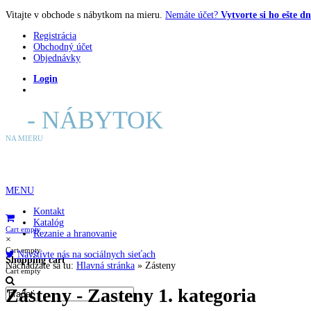
Vitajte v obchode s nábytkom na mieru.
Nemáte účet?
Vytvorte si ho ešte dn
Registrácia
Obchodný účet
Objednávky
Login
E
- NÁBYTOK
NA MIERU
MENU
Kontakt
Katalóg
Cart empty
Rezanie a hranovanie
×
Cart empty
Navštívte nás na sociálnych sieťach
Shopping cart
Nachádzate sa tu:
Hlavná stránka
»
Zásteny
Cart empty
Zásteny - Zasteny 1. kategoria