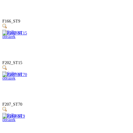
F166_ST9
F202_ST15
F207_ST70