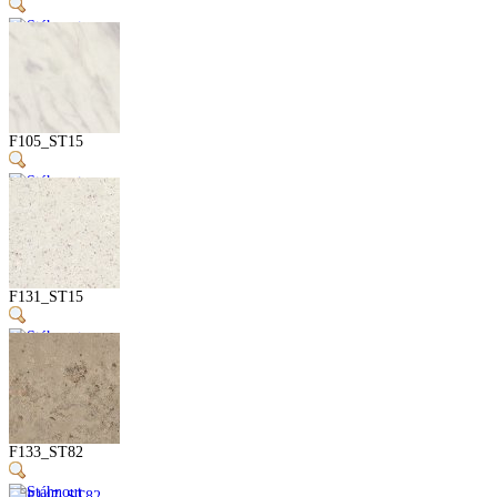
F105_ST15
F131_ST15
F133_ST82