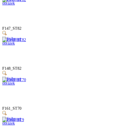
F147_ST82
F148_ST82
F161_ST70