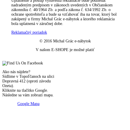
Uplatnenie a postup vybavenia reklamácie bude podliehať
nadradeným predpisom v zákonoch uvedených v Občianskom
zákonníku č. 40/1964 Zb. a podľa zákona č. 634/1992 Zb. o
ochrane spotrebiteľa a bude sa vzťahovať iba na tovar, ktorý bol
zakúpený u firmy Michal Grác e-nábytok a ktorého reklamácia
bola uplatnená v záručnej dobe.
Reklamačný poriadok
© 2016 Michal Grác e-nábytok
V našom E-SHOPE je možné platiť
Ako nás nájdete?
Sídlime v Topoľčanoch na ulici
Dopravná 412 (oproti závodu
Ozeta).
Kliknite na tlačítko Google.
Následne sa vám zobrazí mapa.
Google Mapa