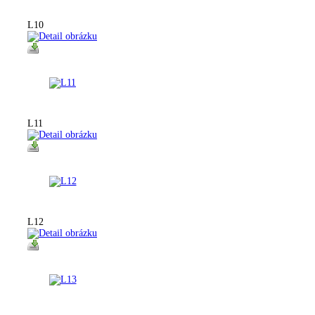
L10
L11
L12