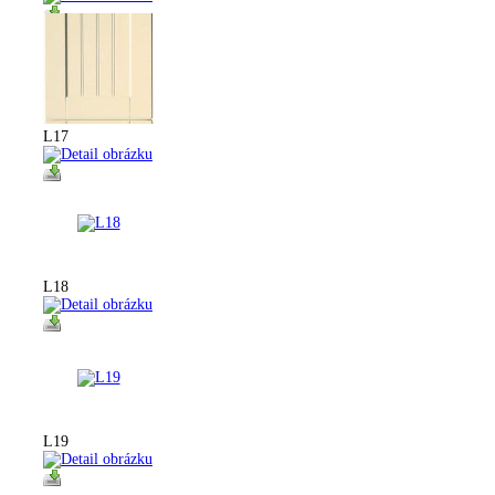
L17
L18
L19