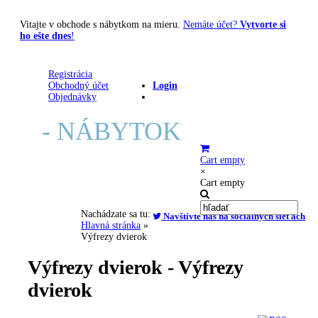
Vitajte v obchode s nábytkom na mieru.
Nemáte účet?
Vytvorte si
ho ešte dnes
!
Registrácia
Obchodný účet
Login
Objednávky
E
- NÁBYTOK
Cart empty
×
Cart empty
Nachádzate sa tu:
MENU
Navštívte nás na sociálnych sieťach
Hlavná stránka
»
Výfrezy dvierok
Výfrezy dvierok - Výfrezy
dvierok