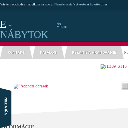
Vitajte v obchode s nábytkom na mieru.
Nemáte účet?
Vytvorte si ho ešte dnes
!
E
-
NA
MIERU
NÁBYTOK
KONTAKT
KATALÓG
REZANIE A HRANOVANIE
Na
PREDAJŇA
INFORMÁCIE