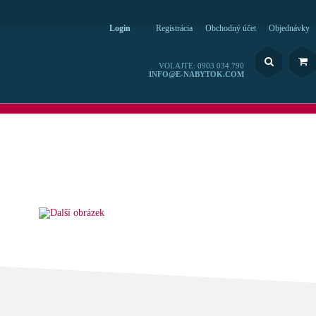
Login
Registrácia
Obchodný účet
Objednávky
VOLAJTE: 0903 034 790
INFO@E-NABYTOK.COM
Navštívte nás na sociálnych sieťach