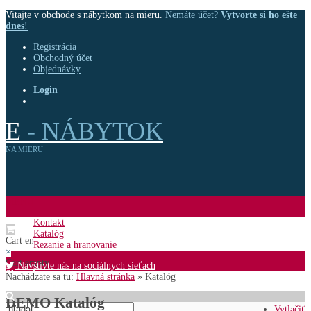
Vitajte v obchode s nábytkom na mieru.
Nemáte účet?
Vytvorte si ho ešte
dnes
!
Registrácia
Obchodný účet
Objednávky
Login
E
- NÁBYTOK
NA MIERU
MENU
Kontakt
Katalóg
Cart empty
Rezanie a hranovanie
×
Cart empty
Navštívte nás na sociálnych sieťach
Shopping cart
Nachádzate sa tu:
Hlavná stránka
»
Katalóg
Cart empty
DEMO Katalóg
Vytlačiť