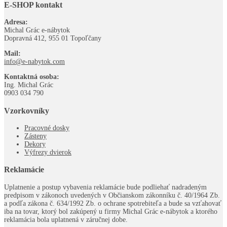
E-SHOP kontakt
Adresa:
Michal Grác e-nábytok
Dopravná 412, 955 01 Topoľčany
Mail:
info@e-nabytok.com
Kontaktná osoba:
Ing. Michal Grác
0903 034 790
Vzorkovníky
Pracovné dosky
Zásteny
Dekory
Výfrezy dvierok
Reklamácie
Uplatnenie a postup vybavenia reklamácie bude podliehať nadradeným
predpisom v zákonoch uvedených v Občianskom zákonníku č. 40/1964 Zb.
a podľa zákona č. 634/1992 Zb. o ochrane spotrebiteľa a bude sa vzťahovať
iba na tovar, ktorý bol zakúpený u firmy Michal Grác e-nábytok a ktorého
reklamácia bola uplatnená v záručnej dobe.