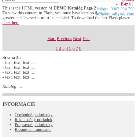
E-mail
This is the HTML version of
DEMO Katalóg Page 2
Volajte: 0903 034 790
To view this content in Flash, you must have version 8 or
info@e-nabytok.com
greater and Javascript must be enabled. To download the last Flash player
click here
Start
Previous
Next
End
1
2
3
4
5
6
7
8
Strana 2.:
- text, text, text ....
- text, text, text ....
- text, text, text ....
- text, text, text ....
Katalóg ....
INFORMÁCIE
Obchodné podmienky
Reklamačný poriadok
Prepravné podmienky
Rezanie a hranovanie