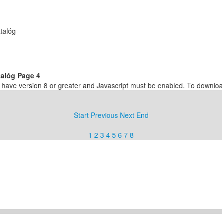
talóg
alóg Page 4
t have version 8 or greater and Javascript must be enabled. To downloa
Start
Previous
Next
End
1
2
3
4
5
6
7
8