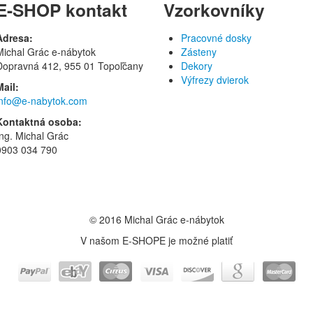
E-SHOP kontakt
Vzorkovníky
Adresa:
Pracovné dosky
Michal Grác e-nábytok
Zásteny
Dopravná 412, 955 01 Topoľčany
Dekory
Výfrezy dvierok
Mail:
info@e-nabytok.com
Kontaktná osoba:
Ing. Michal Grác
0903 034 790
© 2016 Michal Grác e-nábytok
V našom E-SHOPE je možné platiť