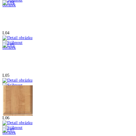
L04
L05
L06