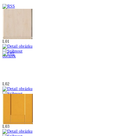
L01
L02
L03