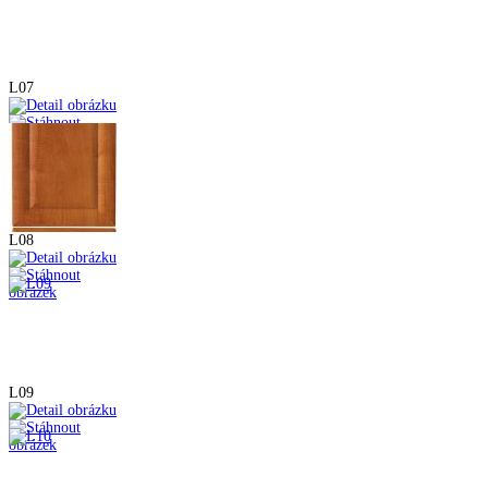
L07
L08
L09