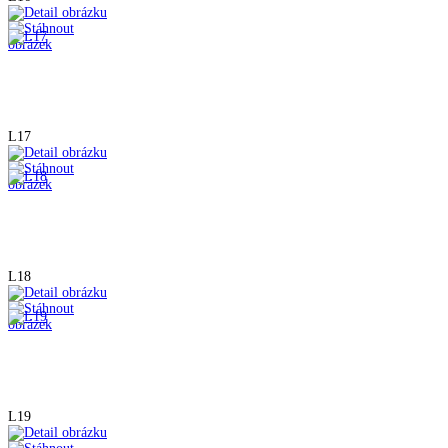
L17
L18
L19