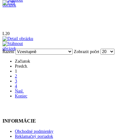
L20
Řazení
Zobrazit počet
Začiatok
Predch.
1
2
3
4
Nasl.
Koniec
INFORMÁCIE
Obchodné podmienky
Reklamačný poriadok