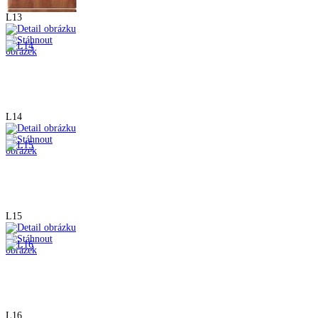
L13
L14
L15
L16