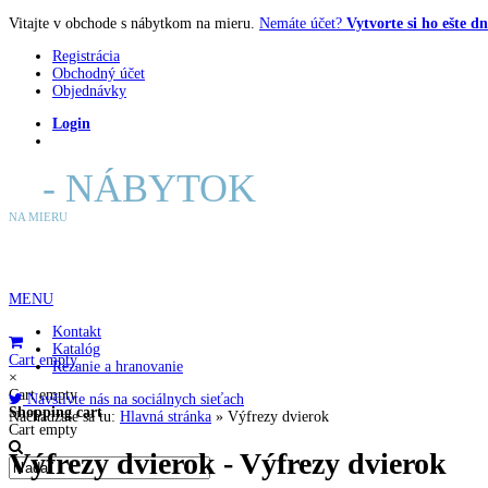
Vitajte v obchode s nábytkom na mieru.
Nemáte účet?
Vytvorte si ho ešte dn
Registrácia
Obchodný účet
Objednávky
Login
E
- NÁBYTOK
NA MIERU
MENU
Kontakt
Katalóg
Cart empty
Rezanie a hranovanie
×
Cart empty
Navštívte nás na sociálnych sieťach
Shopping cart
Nachádzate sa tu:
Hlavná stránka
»
Výfrezy dvierok
Cart empty
Výfrezy dvierok - Výfrezy dvierok