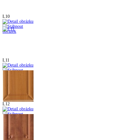
L10
L11
L12